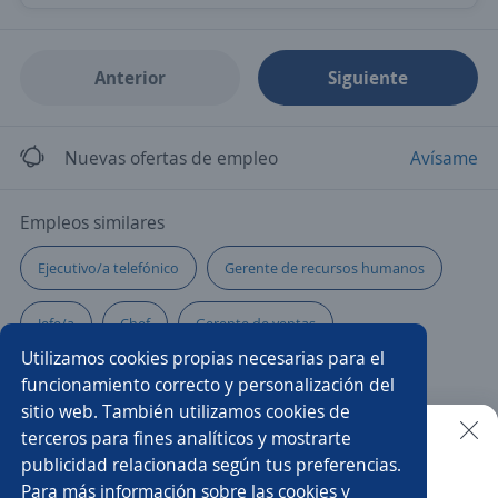
Anterior
Siguiente
Nuevas ofertas de empleo
Avísame
Empleos similares
Ejecutivo/a telefónico
Gerente de recursos humanos
Jefe/a
Chef
Gerente de ventas
Utilizamos cookies propias necesarias para el
Gerente tienda
Subgerente/a de tienda
funcionamiento correcto y personalización del
sitio web. También utilizamos cookies de
Administración
Supervisor/a de operaciones
terceros para fines analíticos y mostrarte
publicidad relacionada según tus preferencias.
Buscar es más fácil en la app
Para más información sobre las cookies y
Ejecutivo/a de ventas
Administrador contable