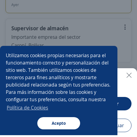
Ayer
Supervisor de almacén
Importante empresa del sector
Caroní, Bolívar
Hace 4 días
Utilizamos cookies propias necesarias para el
funcionamiento correcto y personalización del
sitio web. También utilizamos cookies de
Nuevas ofertas de empleo
Avísame
terceros para fines analíticos y mostrarte
publicidad relacionada según tus preferencias.
Buscar es más fácil en la app
Para más información sobre las cookies y
Empleos similares
configurar tus preferencias, consulta nuestra
CT App
Abrir
Jefe/a de logística
Gerente tienda
Política de Cookies
Coordinador/a de almacén
Acepto
Navegador
Continuar
Buscar
Postulaciones
Avisos
Favoritos
Menú