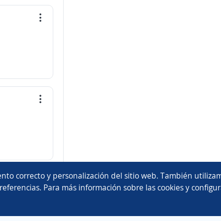
nto correcto y personalización del sitio web. También utilizam
referencias. Para más información sobre las cookies y configur