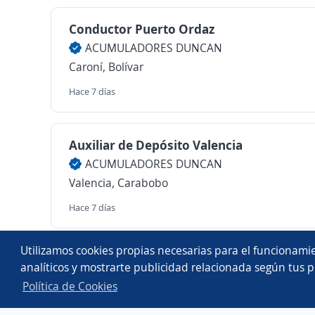
Conductor Puerto Ordaz
ACUMULADORES DUNCAN
Caroní, Bolívar
Hace 7 días
Auxiliar de Depósito Valencia
ACUMULADORES DUNCAN
Valencia, Carabobo
Hace 7 días
Copyright 2014 - 2026 DGNET LTD.
Utilizamos cookies propias necesarias para el funcionamie
Aviso legal
/
privacidad
analíticos y mostrarte publicidad relacionada según tus p
Política de Cookies