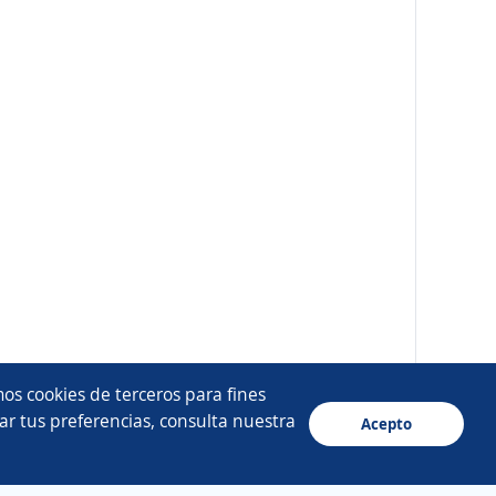
os cookies de terceros para fines
ar tus preferencias, consulta nuestra
Acepto