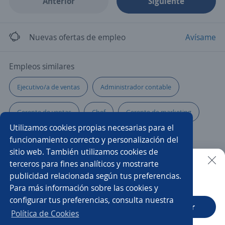
Anterior
Siguiente
Nuevas ofertas de empleo
Avísame
Empleos similares
Ejecutivo/a de ventas
Administrador contable
Gerente de ventas
Chef
Gerente de marketing
Utilizamos cookies propias necesarias para el
Supervisor/a de producción
Gerente de compras
funcionamiento correcto y personalización del
sitio web. También utilizamos cookies de
Encargado/a de tienda
Supervisor/a
terceros para fines analíticos y mostrarte
publicidad relacionada según tus preferencias.
Buscar es más fácil en la app
Para más información sobre las cookies y
Gerente tienda
Gerente de operaciones
configurar tus preferencias, consulta nuestra
CT App
Abrir
Coordinador/a de almacén
Administrador/a
Jefe/a
Política de Cookies