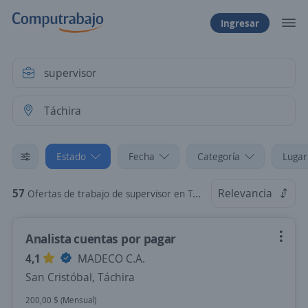
Ingresar
Estado
Fecha
Categoría
Lugar
57
Relevancia
Ofertas de trabajo de supervisor en Táchira
Analista cuentas por pagar
4,1
MADECO C.A.
San Cristóbal, Táchira
200,00 $ (Mensual)