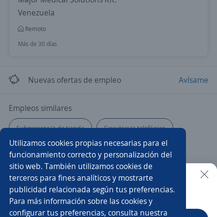
Venezuela
Remoto
Más de 30 días
Nuevas ofertas de empleo
Avísame
Empleos similares
Subgerente/a de tienda
Ejecutivo/a telefónico
Utilizamos cookies propias necesarias para el
Gerente tienda
Encargado/a de tienda
funcionamiento correcto y personalización del
sitio web. También utilizamos cookies de
Gerente de compras
Gerente comercial
terceros para fines analíticos y mostrarte
publicidad relacionada según tus preferencias.
Buscar es más fácil en la app
Para más información sobre las cookies y
Supervisor/a de ventas
Ejecutivo/a de ventas
configurar tus preferencias, consulta nuestra