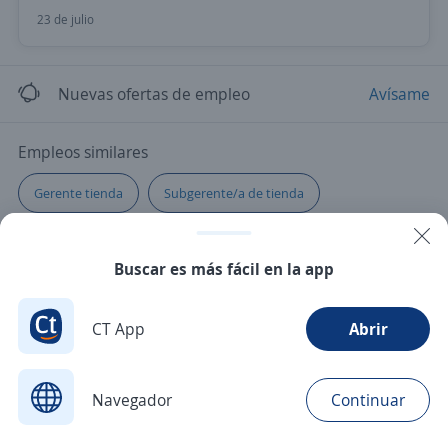
23 de julio
Nuevas ofertas de empleo
Avísame
Empleos similares
Gerente tienda
Subgerente/a de tienda
Encargado/a de tienda
Buscar es más fácil en la app
CT App
Abrir
Navegador
Continuar
Buscar
Postulaciones
Avisos
Favoritos
Menú