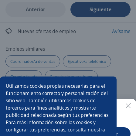
Anterior
Siguiente
Nuevas ofertas de empleo
Avísame
Empleos similares
Coordinador/a de ventas
Ejecutivo/a telefónico
Gerente tienda
Gerente de operaciones
Utilizamos cookies propias necesarias para el
Subgerente/a de tienda
Encargado/a de tienda
funcionamiento correcto y personalización del
sitio web. También utilizamos cookies de
Coordinador/a
Ejecutivo/a de ventas
terceros para fines analíticos y mostrarte
publicidad relacionada según tus preferencias.
Buscar es más fácil en la app
Para más información sobre las cookies y
Supervisor/a de ventas
Gerente de compras
configurar tus preferencias, consulta nuestra
CT App
Abrir