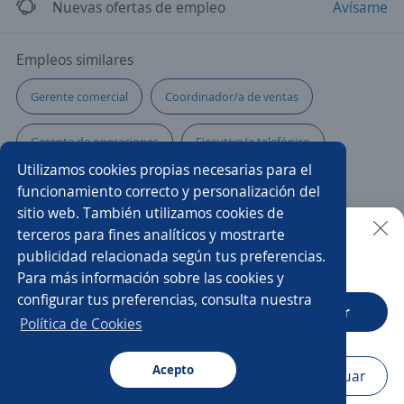
Nuevas ofertas de empleo
Avísame
Empleos similares
Gerente comercial
Coordinador/a de ventas
Gerente de operaciones
Ejecutivo/a telefónico
Utilizamos cookies propias necesarias para el
Coordinador/a
Supervisor/a de ventas
funcionamiento correcto y personalización del
sitio web. También utilizamos cookies de
Encargado/a de tienda
Gerente tienda
terceros para fines analíticos y mostrarte
publicidad relacionada según tus preferencias.
Buscar es más fácil en la app
Para más información sobre las cookies y
Gerente de marketing
Gerente de compras
configurar tus preferencias, consulta nuestra
CT App
Abrir
Gerente de ventas
Ejecutivo/a de ventas
Política de Cookies
Subgerente/a de tienda
Acepto
Navegador
Continuar