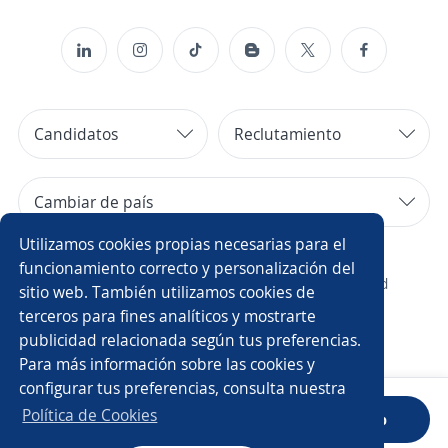
Candidatos
Reclutamiento
Cambiar de país
Utilizamos cookies propias necesarias para el
Copyright 2014 - 2026 DGNET LTD.
funcionamiento correcto y personalización del
¿Quiénes somos?
/
Aviso legal
/
privacidad
sitio web. También utilizamos cookies de
terceros para fines analíticos y mostrarte
publicidad relacionada según tus preferencias.
Para más información sobre las cookies y
configurar tus preferencias, consulta nuestra
Política de Cookies
Sube tu CV
Descarga la App