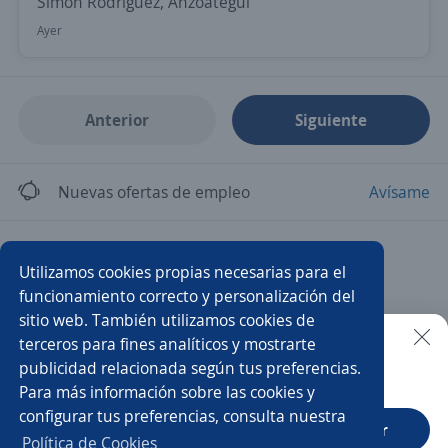
Simón Rodríguez, Anzoátegui
Ayer
Anterior
Siguiente
Nuevas ofertas de empleo
Avísame
Empleos similares
Utilizamos cookies propias necesarias para el
Analista de compras
Promotor/a asesor de venta
funcionamiento correcto y personalización del
sitio web. También utilizamos cookies de
Asesor/a telefónico
Ejecutivo/a de ventas
terceros para fines analíticos y mostrarte
publicidad relacionada según tus preferencias.
Buscar es más fácil en la app
Para más información sobre las cookies y
Asesor/a call center ventas
Asesor de ventas
configurar tus preferencias, consulta nuestra
CT App
Abrir
Asesor/a comercial
Asesor/a de ventas
Analista
Política de Cookies