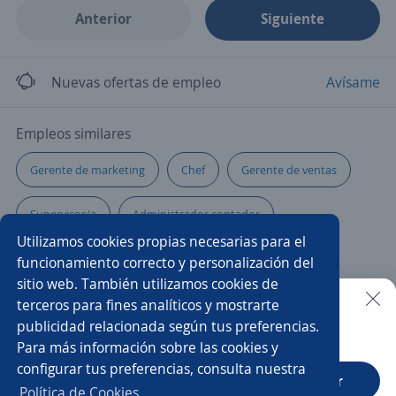
Anterior
Siguiente
Nuevas ofertas de empleo
Avísame
Empleos similares
Gerente de marketing
Chef
Gerente de ventas
Supervisor/a
Administrador contador
Utilizamos cookies propias necesarias para el
Administrador/a
Gerente
Ejecutivo/a
funcionamiento correcto y personalización del
sitio web. También utilizamos cookies de
Community manager
Encargado/a de tienda
terceros para fines analíticos y mostrarte
publicidad relacionada según tus preferencias.
Buscar es más fácil en la app
Para más información sobre las cookies y
Gerente de recursos humanos
Coordinador/a de ventas
configurar tus preferencias, consulta nuestra
CT App
Abrir
Gerente de operaciones
Ejecutivo/a telefónico
Política de Cookies