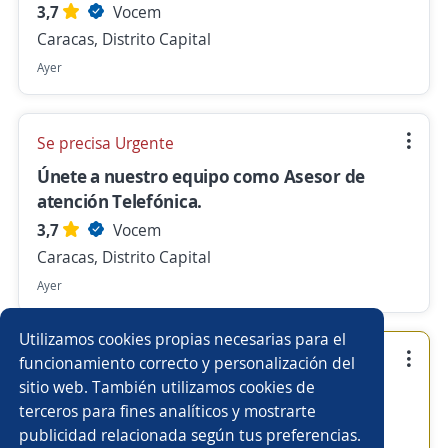
3,7
Vocem
Caracas, Distrito Capital
Ayer
Se precisa Urgente
Únete a nuestro equipo como Asesor de
atención Telefónica.
3,7
Vocem
Caracas, Distrito Capital
Ayer
Utilizamos cookies propias necesarias para el
Se precisa Urgente
Empleo destacado
funcionamiento correcto y personalización del
sitio web. También utilizamos cookies de
¡Es tu oportunidad! Buscamos Operadores
terceros para fines analíticos y mostrarte
telefónicos
publicidad relacionada según tus preferencias.