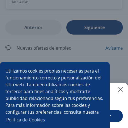
Hace 4 días
Anterior
Siguiente
Nuevas ofertas de empleo
Avísame
Empleos similares
Utilizamos cookies propias necesarias para el
Técnico/a mecánico
Especialista
funcionamiento correcto y personalización del
sitio web. También utilizamos cookies de
Especialista de crédito y cobranza
Técnico/a electricista
terceros para fines analíticos y mostrarte
publicidad relacionada según tus preferencias.
Buscar es más fácil en la app
Para más información sobre las cookies y
Especialista en cobranza
Especialista en contabilidad
configurar tus preferencias, consulta nuestra
CT App
Abrir
Especialista en inventarios
Especialista en almacén
Política de Cookies