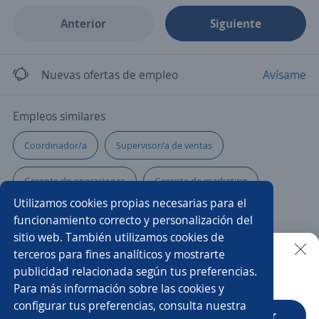
Anterior
Siguiente
Nuevas ofertas de empleo
Avísame
Empleos similares
Coordinador/a
Supervisor/a de ventas
Gerente de operaciones
Gerente de marketing
Utilizamos cookies propias necesarias para el
Gerente comercial
Gerente de ventas
funcionamiento correcto y personalización del
sitio web. También utilizamos cookies de
Ejecutivo/a telefónico
Gerente de compras
terceros para fines analíticos y mostrarte
publicidad relacionada según tus preferencias.
Buscar es más fácil en la app
Para más información sobre las cookies y
Coordinador/a de ventas
Ejecutivo/a de ventas
configurar tus preferencias, consulta nuestra
CT App
Abrir