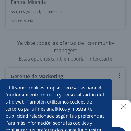
Baruta, Miranda
660,00 $ (Mensual)
Remoto
Más de 30 días
Ya viste todas las ofertas de "community
manager"
Estas opciones también podrían interesarte
Gerente de Marketing
Tiendas Baratodo, C.A.
Utilizamos cookies propias necesarias para el
San Cristóbal, Táchira
funcionamiento correcto y personalización del
sitio web. También utilizamos cookies de
Más de 30 días
terceros para fines analíticos y mostrarte
publicidad relacionada según tus preferencias.
Buscar es más fácil en la app
Para más información sobre las cookies y
Nuevas ofertas de empleo
Avísame
configurar tus preferencias, consulta nuestra