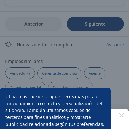
Anterior
Siguiente
Nuevas ofertas de empleo
Avísame
Empleos similares
Vendedor/a
Gerente de compras
Agente
Gerente comercial
Ejecutivo/a de ventas
Utilizamos cookies propias necesarias para el
Asesor/a de ventas
Asesor/a call center ventas
funcionamiento correcto y personalización del
sitio web. También utilizamos cookies de
Asistente de ventas
Analista de compras
terceros para fines analíticos y mostrarte
publicidad relacionada según tus preferencias.
Buscar es más fácil en la app