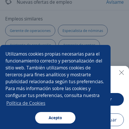
Nuevas ofertas de empleo
Avísame
Empleos similares
Gerente de operaciones
Especialista de nóminas
Asistente de producción
Asesor/a de ventas
Utilizamos cookies propias necesarias para el
Asistente de recursos humanos
Producción
funcionamiento correcto y personalización del
sitio web. También utilizamos cookies de
Gerente de producción
Costurero/a
terceros para fines analíticos y mostrarte
publicidad relacionada según tus preferencias.
Buscar es más fácil en la app
Para más información sobre las cookies y
Supervisor/a de operaciones
Supervisor/a de producción
configurar tus preferencias, consulta nuestra
CT App
Abrir
Auxiliar operativo
Impulsador/a
Política de Cookies
Analista de recursos humanos
Especialista
Acepto
Navegador
Continuar