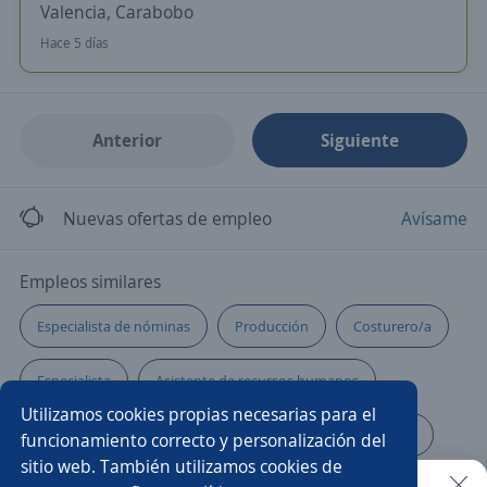
Valencia, Carabobo
Hace 5 días
Anterior
Siguiente
Nuevas ofertas de empleo
Avísame
Empleos similares
Especialista de nóminas
Producción
Costurero/a
Especialista
Asistente de recursos humanos
Utilizamos cookies propias necesarias para el
Supervisor/a de producción
Asistente de producción
funcionamiento correcto y personalización del
sitio web. También utilizamos cookies de