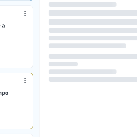
 a
empo