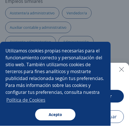
Empleos similares
Asistente/a administrativo
Vendedor/a
Auxiliar contable y administrativo
Asistente administrativo
Administración
Utilizamos cookies propias necesarias para el
Auxiliar administrativo/a
funcionamiento correcto y personalización del
sitio web. También utilizamos cookies de
Ejecutivo/a de atención al cliente
Administrador/a
terceros para fines analíticos y mostrarte
publicidad relacionada según tus preferencias.
Buscar es más fácil en la app
Para más información sobre las cookies y
Gerente administrativo
Analista
Analista contable
configurar tus preferencias, consulta nuestra
CT App
Abrir
Encargado/a de tienda
Asistente
Política de Cookies
Asesor/a de ventas
Recepcionista auxiliar administrativo
Acepto
Navegador
Continuar
Buscar
Postulaciones
Avisos
Favoritos
Menú