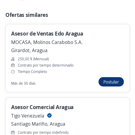
Supreme Claim Consultants
Caracas, Distrito Capital
Ofertas similares
Remoto
Asesor de Ventas Edo Aragua
Hace 7 días
MOCASA, Molinos Carabobo S.A.
Girardot, Aragua
Bilingual Sales and Customer Service
250,00 $ (Mensual)
Representative
Contrato por tiempo determinado
Tiempo Completo
Apollotek International
Maracaibo, Zulia
Postular
Más de 30 días
123.456,00 $ (Mensual) + Comisiones
Remoto
9 de julio
Asesor Comercial Aragua
Tigo Venezuela
Distribuidor Territorial
Santiago Mariño, Aragua
Laboratorios Chemycal`s SOMA
Contrato por tiempo indefinido