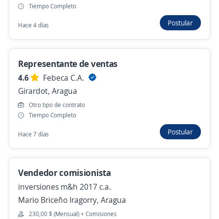
Tiempo Completo
Sucre, Mérida
Postular
Hace 4 días
Remoto
Más de 30 días
Representante de ventas
Ya viste todas las ofertas de "representante de
4.6
Febeca C.A.
ventas"
Girardot, Aragua
Estas opciones también podrían interesarte
Otro tipo de contrato
Tiempo Completo
Ejecutivo de ventas B2B
Postular
Hace 7 días
Prosein,CA
Bolívar, Aragua
Vendedor comisionista
Hace 5 horas
inversiones m&h 2017 c.a.
Mario Briceño Iragorry, Aragua
Promotor/a asesor de venta
230,00 $ (Mensual) + Comisiones