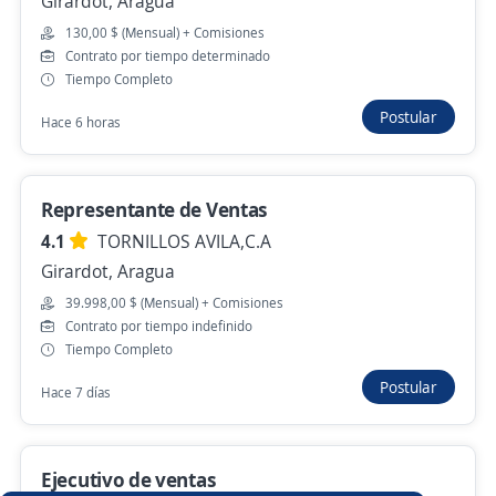
Girardot, Aragua
Asesores de Ventas: Carabobo y Aragua
130,00 $ (Mensual) + Comisiones
NETCOM PLUS C.A.
Contrato por tiempo determinado
Santiago Mariño, Aragua
Tiempo Completo
1.110,00 $ (Mensual)
Postular
Hace 6 horas
Hace 6 horas
Representante de Ventas
4.1
TORNILLOS AVILA,C.A
Anterior
Siguiente
Girardot, Aragua
39.998,00 $ (Mensual) + Comisiones
Nuevas ofertas de empleo
Avísame
Contrato por tiempo indefinido
Tiempo Completo
Postular
Empleos similares
Hace 7 días
Asesor/a comercial
Gerente tienda
Ejecutivo de ventas
Asesor/a telefónico
Vendedor comisionista