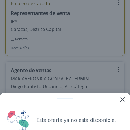
Empleo destacado
Representantes de venta
IPA
Caracas, Distrito Capital
Remoto
Hace 4 días
Agente de ventas
MARIAVERONICA GONZALEZ FERMIN
Diego Bautista Urbaneja, Anzoátegui
Remoto
Hace 7 días
Esta oferta ya no está disponible.
Agente ventas telefónicas