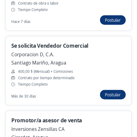
Contrato de obra o labor
Inversiones Zensillas CA
Tiempo Completo
Girardot, Aragua
Postular
Hace 7 días
130,00 $ (Mensual) + Comisiones
Hace 6 horas
Se solicita Vendedor Comercial
Corporacion D, C.A.
Especialista en Mercadeo / Trade
Santiago Mariño, Aragua
Marketing (Consumo Masivo) Estudios de
Mercado
400,00 $ (Mensual) + Comisiones
Contrato por tiempo determinado
Promociones Torres Publicidad, c.a.
Tiempo Completo
Mario Briceño Iragorry, Aragua
Postular
Más de 30 días
40.000,00 $ (Mensual)
Hace 6 horas
Promotor/a asesor de venta
Inversiones Zensillas CA
Se precisa Urgente
Empleo destacado