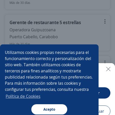
Más de 30 días
Gerente de restaurante 5 estrellas
Operadora Guipuzcoana
Puerto Cabello, Carabobo
Más de 30 días
Utilizamos cookies propias necesarias para el
funcionamiento correcto y personalización del
Atención al cliente
sitio web. También utilizamos cookies de
terceros para fines analíticos y mostrarte
LA MANSION DE LA AREPA NORTE
publicidad relacionada según tus preferencias.
Buscar es más fácil en la app
Valencia, Carabobo
Para más información sobre las cookies y
240,00 $ (Mensual)
configurar tus preferencias, consulta nuestra
CT App
Abrir
Más de 30 días
Política de Cookies
Acepto
Navegador
Continuar
Nuevas ofertas de empleo
Avísame