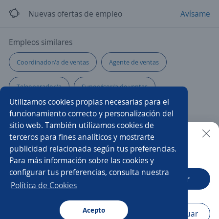
Nuevas ofertas de empleo
Avísame
Empleos similares
Coordinador/a de ventas
Agente de ventas
Teleoperador/a
Supervisor/a de ventas
Utilizamos cookies propias necesarias para el
Gerente comercial
Asesor/a
Agente
funcionamiento correcto y personalización del
sitio web. También utilizamos cookies de
Representante de ventas
Analista de compras
terceros para fines analíticos y mostrarte
publicidad relacionada según tus preferencias.
Buscar es más fácil en la app
Para más información sobre las cookies y
Asesor/a comercial
Agente ventas telemarketing
configurar tus preferencias, consulta nuestra
CT App
Abrir
Ventas
Asesor/a telefónico
Ejecutivo/a telefónico
Política de Cookies
Vendedor comisionista
Acepto
Navegador
Continuar