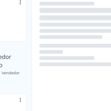
edor
o
e 'vendedor