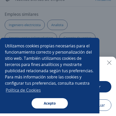
Empleos similares
Ingeniero electricista
Analista
Agente ventas telemarketing
Gerente de ventas
Utilizamos cookies propias necesarias para el
Ingeniero/a industrial
Analista de seguridad
funcionamiento correcto y personalización del
sitio web. También utilizamos cookies de
Técnico/a electricista
Especialista en ventas
terceros para fines analíticos y mostrarte
publicidad relacionada según tus preferencias.
Buscar es más fácil en la app
Para más información sobre las cookies y
Asistente de producción
Asesor de ventas
configurar tus preferencias, consulta nuestra
CT App
Abrir
Representante de ventas
Ejecutivo/a de ventas
Política de Cookies
Especialista en inventarios
Mecánico/a
Chef
Acepto
Navegador
Continuar
Buscar
Postulaciones
Avisos
Favoritos
Menú