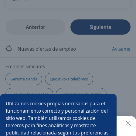
Anterior
Siguiente
Nuevas ofertas de empleo
Avísame
Empleos similares
Gerente tienda
Ejecutivo/a telefónico
Ejecutivo/a de ventas
Supervisor/a de ventas
Utilizamos cookies propias necesarias para el
Gerente de marketing
Subgerente/a de tienda
funcionamiento correcto y personalización del
sitio web. También utilizamos cookies de
Coordinador/a de ventas
Gerente comercial
terceros para fines analíticos y mostrarte
publicidad relacionada según tus preferencias.
Buscar es más fácil en la app