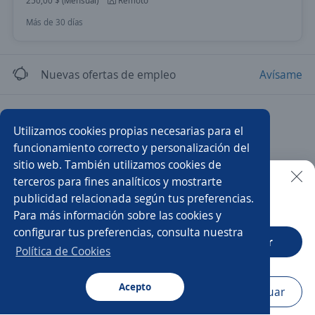
250,00 $ (Mensual)
Remoto
Más de 30 días
Nuevas ofertas de empleo
Avísame
Empleos similares
Utilizamos cookies propias necesarias para el
Subgerente/a de tienda
Gerente de operaciones
funcionamiento correcto y personalización del
sitio web. También utilizamos cookies de
Gerente tienda
Supervisor/a
Coordinador/a
terceros para fines analíticos y mostrarte
publicidad relacionada según tus preferencias.
Buscar es más fácil en la app
Para más información sobre las cookies y
Coordinador/a de almacén
Jefe/a de logística
configurar tus preferencias, consulta nuestra
CT App
Abrir
Gerente
Supervisor/a de operaciones
Política de Cookies
Gerente de ventas
Gerente administrativo
Acepto
Navegador
Continuar
Buscar
Postulaciones
Avisos
Favoritos