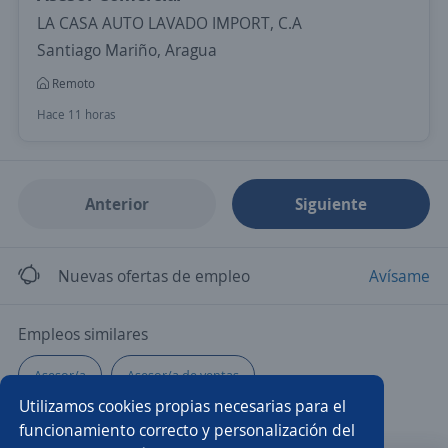
LA CASA AUTO LAVADO IMPORT, C.A
Santiago Mariño, Aragua
Remoto
Hace 11 horas
Anterior
Siguiente
Nuevas ofertas de empleo
Avísame
Empleos similares
Asesor/a
Asesor/a de ventas
Utilizamos cookies propias necesarias para el
Promotor/a asesor de venta
Teleoperador/a
funcionamiento correcto y personalización del