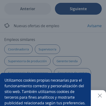
Anterior
Siguiente
Nuevas ofertas de empleo
Avísame
Empleos similares
Coordinador/a
Supervisor/a
Supervisor/a de producción
Gerente tienda
Supervisor/a de operaciones
Ejecutivo/a de ventas
Utilizamos cookies propias necesarias para el
Ejecutivo/a telefónico
Chef
funcionamiento correcto y personalización del
sitio web. También utilizamos cookies de
Ejecutivo/a de atención al cliente
terceros para fines analíticos y mostrarte
publicidad relacionada según tus preferencias.
Buscar es más fácil en la app