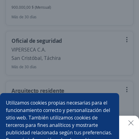
900.000,00 $ (Mensual)
Más de 30 días
Oficial de seguridad
VIPERSECA C.A.
San Cristóbal, Táchira
Más de 30 días
Arquitecto residente
PRODUCTOS Y SUMINISTROS AG
Utilizamos cookies propias necesarias para el
San Cristóbal, Táchira
funcionamiento correcto y personalización del
sitio web. También utilizamos cookies de
Más de 30 días
terceros para fines analíticos y mostrarte
publicidad relacionada según tus preferencias.
Buscar es más fácil en la app