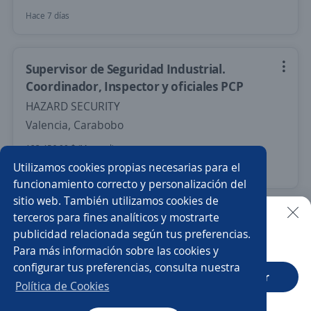
Hace 7 días
Supervisor de Seguridad Industrial.
Coordinador, Inspector y oficiales PCP
HAZARD SECURITY
Valencia, Carabobo
123.456,00 $ (Mensual)
Utilizamos cookies propias necesarias para el
Más de 30 días
funcionamiento correcto y personalización del
sitio web. También utilizamos cookies de
terceros para fines analíticos y mostrarte
Inspector de Transporte Valencia
publicidad relacionada según tus preferencias.
Buscar es más fácil en la app
Importante empresa del sector
Para más información sobre las cookies y
Valencia, Carabobo
configurar tus preferencias, consulta nuestra
CT App
Abrir
Ayer
Política de Cookies