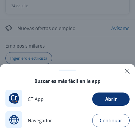
24 de julio
Nuevas ofertas de empleo
Avísame
Empleos similares
Ingeniero electricista
Buscar es más fácil en la app
CT App
Abrir
Navegador
Continuar
Buscar
Postulaciones
Avisos
Favoritos
Menú