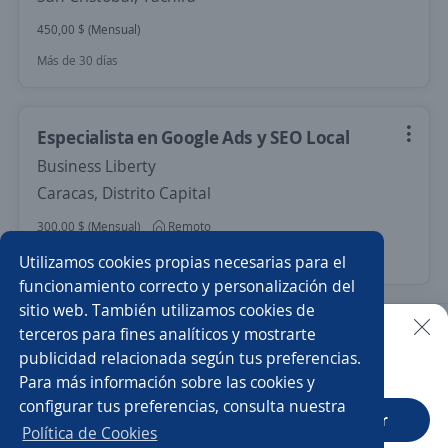
450,00 $ (Mensual)
Más de 30 días
Especialista en Google Ads y SEO Local
Business Liberty
Caracas, Distrito Capital
300,00 $ (Mensual)
Remoto
23 de julio
Utilizamos cookies propias necesarias para el
funcionamiento correcto y personalización del
sitio web. También utilizamos cookies de
Nuevas ofertas de empleo
Avísame
terceros para fines analíticos y mostrarte
publicidad relacionada según tus preferencias.
Buscar es más fácil en la app
Para más información sobre las cookies y
Empleos similares
configurar tus preferencias, consulta nuestra
CT App
Abrir
Gerente tienda
Encargado/a de tienda
Política de Cookies