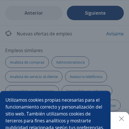
Anterior
Siguiente
Nuevas ofertas de empleo
Avísame
Empleos similares
Analista de compras
Administrativo/a
Analista de servicio al cliente
Asesor/a telefónico
Especialista en inventarios
Especialista en cobranza
Utilizamos cookies propias necesarias para el
Especialista en ventas
Analista contable y administrativo
funcionamiento correcto y personalización del
sitio web. También utilizamos cookies de
Promotor/a asesor de venta
Administración
terceros para fines analíticos y mostrarte
publicidad relacionada según tus preferencias.
Buscar es más fácil en la app