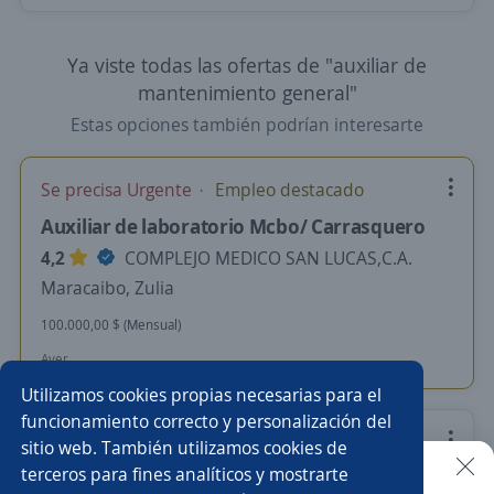
Ya viste todas las ofertas de "auxiliar de
mantenimiento general"
Estas opciones también podrían interesarte
Se precisa Urgente
Empleo destacado
Auxiliar de laboratorio Mcbo/ Carrasquero
4,2
COMPLEJO MEDICO SAN LUCAS,C.A.
Maracaibo, Zulia
100.000,00 $ (Mensual)
Ayer
Utilizamos cookies propias necesarias para el
funcionamiento correcto y personalización del
Chofer de Autobus
sitio web. También utilizamos cookies de
terceros para fines analíticos y mostrarte
FOSPUCA iNTERNACIONAL