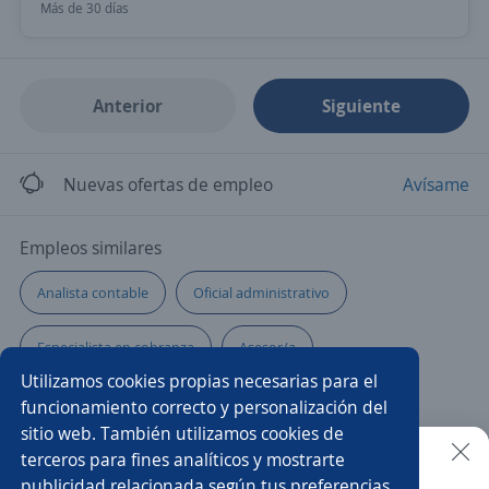
Más de 30 días
Anterior
Siguiente
Nuevas ofertas de empleo
Avísame
Empleos similares
Analista contable
Oficial administrativo
Especialista en cobranza
Asesor/a
Utilizamos cookies propias necesarias para el
Analista de compras
Especialista en ventas
funcionamiento correcto y personalización del
sitio web. También utilizamos cookies de
Asesor/a de ventas
Analista
Ejecutivo/a de ventas
terceros para fines analíticos y mostrarte
publicidad relacionada según tus preferencias.
Buscar es más fácil en la app