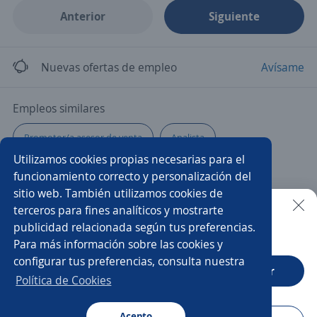
Anterior
Siguiente
Nuevas ofertas de empleo
Avísame
Empleos similares
Promotor/a asesor de venta
Analista
Utilizamos cookies propias necesarias para el
Especialista en ventas
Asesor/a comercial
funcionamiento correcto y personalización del
sitio web. También utilizamos cookies de
Asesor/a de ventas
Asesor/a telefónico
Asesor/a
terceros para fines analíticos y mostrarte
publicidad relacionada según tus preferencias.
Buscar es más fácil en la app
Para más información sobre las cookies y
Ejecutivo/a de ventas
Analista de compras
configurar tus preferencias, consulta nuestra
CT App
Abrir
Asesor de ventas
Gerente de ventas
Política de Cookies
Asesor/a call center ventas
Acepto