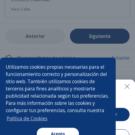
Hace 3 días
Anterior
Siguiente
Nuevas ofertas de empleo
Avísame
Utilizamos cookies propias necesarias para el
funcionamiento correcto y personalización del
Empleos similares
sitio web. También utilizamos cookies de
Promotor/a asesor de venta
Analista de compras
terceros para fines analíticos y mostrarte
publicidad relacionada según tus preferencias.
Buscar es más fácil en la app
Para más información sobre las cookies y
Asesor de ventas
Analista
Oficial administrativo
configurar tus preferencias, consulta nuestra
CT App
Abrir
Analista contable
Especialista en almacén
Política de Cookies
Asesor/a de ventas
Acepto