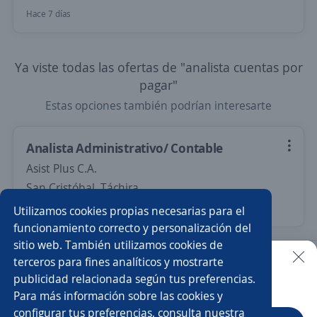
Hace 7 días
Ya viste todas las ofertas de "analista cuentas por
pagar"
Estas opciones también podrían interesarte
Analista Administrativo/ Contable
Asist Plus C.A.
San Cristóbal, Táchira
Más de 30 días
Utilizamos cookies propias necesarias para el
funcionamiento correcto y personalización del
sitio web. También utilizamos cookies de
Nuevas ofertas de empleo
Avísame
terceros para fines analíticos y mostrarte
publicidad relacionada según tus preferencias.
Buscar es más fácil en la app
Para más información sobre las cookies y
Empleos similares
configurar tus preferencias, consulta nuestra