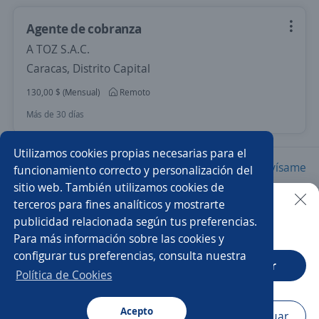
Agente de cobranza
A TOZ S.A.C.
Caracas, Distrito Capital
130,00 $ (Mensual)
Remoto
Más de 30 días
Utilizamos cookies propias necesarias para el
Nuevas ofertas de empleo
Avísame
funcionamiento correcto y personalización del
sitio web. También utilizamos cookies de
terceros para fines analíticos y mostrarte
Empleos similares
publicidad relacionada según tus preferencias.
Buscar es más fácil en la app
Para más información sobre las cookies y
Analista contable
Analista contable y administrativo
configurar tus preferencias, consulta nuestra
CT App
Abrir
Analista de cuentas por cobrar
Especialista en cobranza
Política de Cookies
Oficial administrativo
Analista
Acepto
Navegador
Continuar