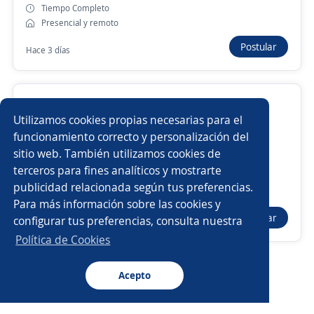
Tiempo Completo
Presencial y remoto
Ingeniero/a industrial
Gerente de producción
Postular
Hace 3 días
Técnico/a
Community manager
Gerente de operaciones
Jefe/a de logística
Analista de Monitoreo
Utilizamos cookies propias necesarias para el
4.4
Mega Soft Computacion C.A.
Coordinador/a de almacén
Almacenista
funcionamiento correcto y personalización del
Caracas, Distrito Capital
sitio web. También utilizamos cookies de
500,00 $ (Mensual)
Especialista en contabilidad
Asesor/a
terceros para fines analíticos y mostrarte
Contrato por tiempo determinado
publicidad relacionada según tus preferencias.
Buscar es más fácil en la app
Tiempo Completo
Para más información sobre las cookies y
Técnico/a electricista
Asistente/a administrativo
Postular
configurar tus preferencias, consulta nuestra
6 de julio
CT App
Abrir
Supervisor/a
Representante en ventas
Política de Cookies
Analista contable y administrativo
Acepto
Navegador
Continuar
Buscar
Postulaciones
Avisos
Favoritos
Menú