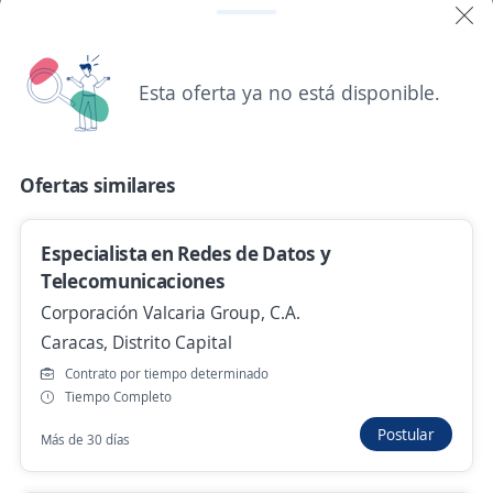
Coordinador de Ingeniería
TrackerGPS
Esta oferta ya no está disponible.
Caracas, Distrito Capital
40.000,00 $ (Mensual)
Hace 5 días
Ofertas similares
Se precisa Urgente
Empleo destacado
Especialista en Redes de Datos y
Telecomunicaciones
Asesor de Ventas
Corporación Valcaria Group, C.A.
Importante empresa del sector tecnológico
Caracas, Distrito Capital
Caracas, Distrito Capital
Contrato por tiempo determinado
350,00 $ (Mensual)
Tiempo Completo
Hace 6 días
Postular
Más de 30 días