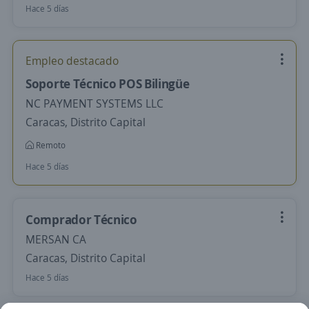
Hace 5 días
Empleo destacado
Soporte Técnico POS Bilingüe
NC PAYMENT SYSTEMS LLC
Caracas, Distrito Capital
Remoto
Hace 5 días
Comprador Técnico
MERSAN CA
Caracas, Distrito Capital
Hace 5 días