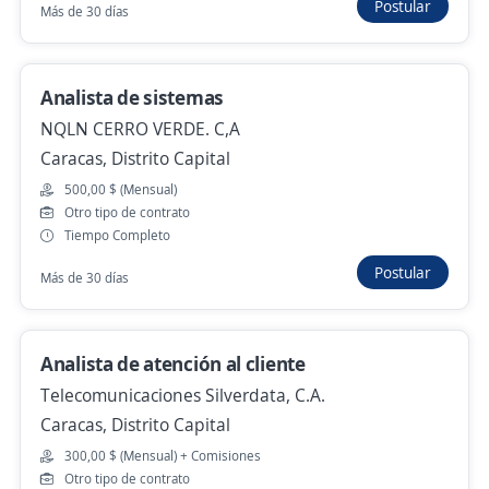
Postular
Más de 30 días
Caracas, Distrito Capital
28 de julio
Analista de sistemas
Técnico de Medición de Topes (Arquitecto /
NQLN CERRO VERDE. C,A
Ingeniero / TSU en Construcción)
Caracas, Distrito Capital
Favemoca1, C.A.
500,00 $ (Mensual)
Otro tipo de contrato
Caracas, Distrito Capital
Tiempo Completo
28 de julio
Postular
Más de 30 días
Anterior
Siguiente
Analista de atención al cliente
Telecomunicaciones Silverdata, C.A.
Caracas, Distrito Capital
Nuevas ofertas de empleo
Avísame
300,00 $ (Mensual) + Comisiones
Otro tipo de contrato
Empleos similares