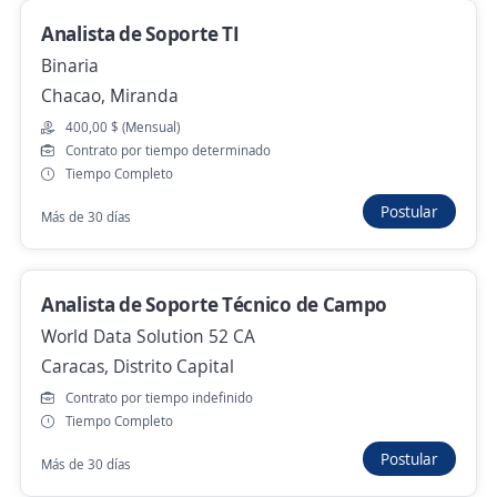
Se precisa Urgente
Empleo destacado
Analista de Soporte TI
CTO · Líder Técnico para SaaS de SEO con IA
Binaria
Empresa del sector de marketing digital
Chacao, Miranda
Caracas, Distrito Capital
400,00 $ (Mensual)
Remoto
Contrato por tiempo determinado
Tiempo Completo
Hace 6 días
Postular
Más de 30 días
Se precisa Urgente
Empleo destacado
Analista/Asistente de Ventas
Analista de Soporte Técnico de Campo
Importante empresa del sector tecnológico
World Data Solution 52 CA
Caracas, Distrito Capital
Caracas, Distrito Capital
Contrato por tiempo indefinido
348,00 $ (Mensual)
Tiempo Completo
Hace 6 días
Postular
Más de 30 días