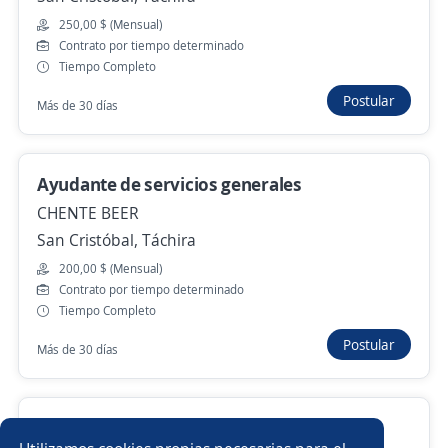
Zona Pizza
250,00 $ (Mensual)
San Cristóbal, Táchira
Contrato por tiempo determinado
Más de 30 días
Tiempo Completo
Postular
Más de 30 días
Anterior
Siguiente
Ayudante de servicios generales
CHENTE BEER
Nuevas ofertas de empleo
Avísame
San Cristóbal, Táchira
200,00 $ (Mensual)
Empleos similares
Contrato por tiempo determinado
Tiempo Completo
Auxiliar administrativo/a
Postular
Más de 30 días
Recepcionista auxiliar administrativo
Mantenimiento
Asistente/a contable
Asistente de ventas
Encargado almacén