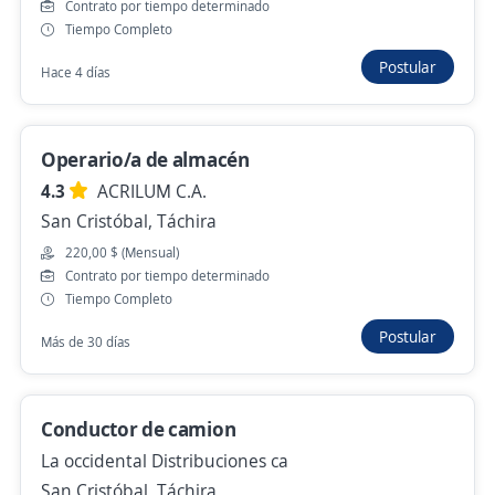
Contrato por tiempo determinado
Tiempo Completo
Auxiliar de Laboratorio Clínico
Postular
Hace 4 días
Biomediscan
Cárdenas, Táchira
Operario/a de almacén
Más de 30 días
4.3
ACRILUM C.A.
San Cristóbal, Táchira
Asistente Administrativo
220,00 $ (Mensual)
Contrato por tiempo determinado
SEGURIDAD ÁGUILA 24 I, C.A.
Tiempo Completo
San Cristóbal, Táchira
Postular
Más de 30 días
300,00 $ (Mensual)
Más de 30 días
Conductor de camion
La occidental Distribuciones ca
Ayudante de cocina, steward
San Cristóbal, Táchira