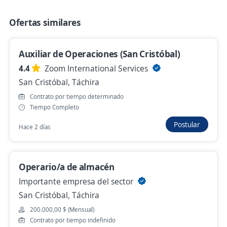
Más de 30 días
Ofertas similares
Auxiliar de perecederos
Auxiliar de Operaciones (San Cristóbal)
4,4
Supermercado Baratta C.A
4.4
Zoom International Services
San Cristóbal, Táchira
San Cristóbal, Táchira
Más de 30 días
Contrato por tiempo determinado
Tiempo Completo
Asistente Administrativo
Postular
Hace 2 días
TOPES, COMPAÑIA ANONIMA (TOPES C.A.)
San Cristóbal, Táchira
Operario/a de almacén
Más de 30 días
Importante empresa del sector
San Cristóbal, Táchira
Asistente Contable Administrativo
200.000,00 $ (Mensual)
MERCA FACIL AUTOMERCADO
Contrato por tiempo indefinido