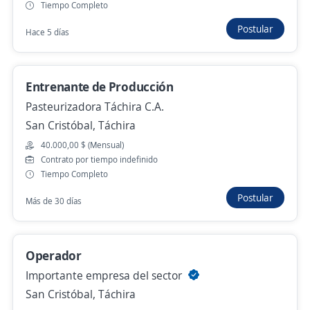
Tiempo Completo
San Cristóbal, Táchira
Postular
350,00 $ (Mensual)
Hace 5 días
Más de 30 días
Entrenante de Producción
Auxiliar Integral
Pasteurizadora Táchira C.A.
San Cristóbal, Táchira
MERCA FACIL AUTOMERCADO
San Cristóbal, Táchira
40.000,00 $ (Mensual)
Contrato por tiempo indefinido
250,00 $ (Mensual)
Tiempo Completo
Más de 30 días
Postular
Más de 30 días
Auxiliar administrativo de caja principal
Operador
4,4
Supermercado Baratta C.A
Importante empresa del sector
San Cristóbal, Táchira
San Cristóbal, Táchira
Más de 30 días