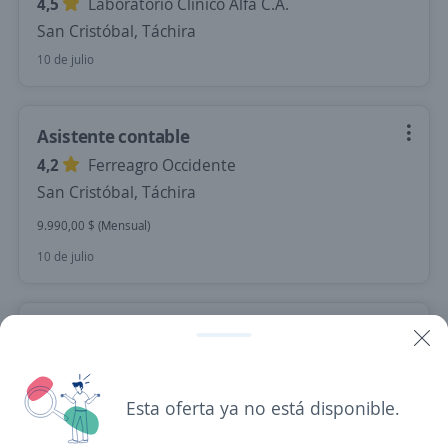
4,5
Laboratorio Clinico Alfa C.A.
San Cristóbal, Táchira
10 de julio
Asistente contable
4,2
Ferreagro Occidente
San Cristóbal, Táchira
9.990,00 $ (Mensual)
10 de julio
Ayudante de servicios generales
CHENTE BEER
San Cristóbal, Táchira
Esta oferta ya no está disponible.
200,00 $ (Mensual)