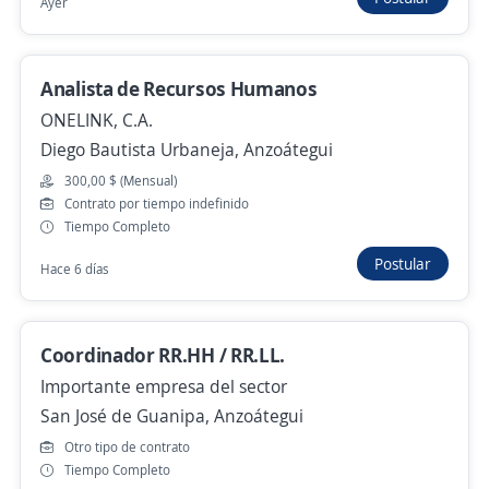
Ayer
Analista de compras
Importante empresa del sector
Analista de Recursos Humanos
Juan Antonio Sotillo, Anzoátegui
ONELINK, C.A.
Hace 3 días
Diego Bautista Urbaneja, Anzoátegui
300,00 $ (Mensual)
Contrato por tiempo indefinido
Analista de importaciones
Tiempo Completo
La Casa de la Caña
Postular
Hace 6 días
Simón Bolívar, Anzoátegui
40.000,00 $ (Mensual)
Coordinador RR.HH / RR.LL.
Hace 4 días
Importante empresa del sector
San José de Guanipa, Anzoátegui
Se precisa Urgente
Empleo destacado
Otro tipo de contrato
Tiempo Completo
Analista de compras