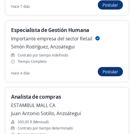
Multiservicios Serviplus C.A,
Postular
Hace 7 días
Simón Rodríguez, Anzoátegui
40.000,00 $ (Mensual)
Especialista de Gestión Humana
Hace 6 días
Importante empresa del sector Retail
Simón Rodríguez, Anzoátegui
Analista de Recursos Humanos
Contrato por tiempo indefinido
Tiempo Completo
ONELINK, C.A.
Diego Bautista Urbaneja, Anzoátegui
Postular
Hace 4 días
300,00 $ (Mensual)
Hace 6 días
Analista de compras
ESTAMBUL MALL CA
Juan Antonio Sotillo, Anzoátegui
Analista de cuentas por cobrar
300,00 $ (Mensual)
Corpo Alaska, C.A.
Contrato por tiempo determinado
Juan Antonio Sotillo, Anzoátegui