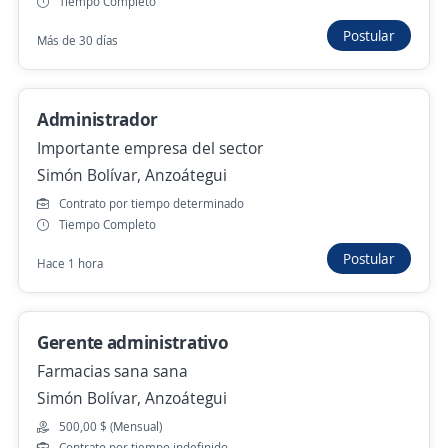
Tiempo Completo
Hace 6 días
Postular
Más de 30 días
Analista de tesorería
Administrador
Centro de Especialidades Medicas Colina
Importante empresa del sector
Simón Bolívar, Anzoátegui
Simón Bolívar, Anzoátegui
450,00 $ (Mensual)
Contrato por tiempo determinado
Hace 7 días
Tiempo Completo
Postular
Hace 1 hora
Anterior
Siguiente
Gerente administrativo
Farmacias sana sana
Nuevas ofertas de empleo
Avísame
Simón Bolívar, Anzoátegui
500,00 $ (Mensual)
Empleos similares
Contrato por tiempo indefinido