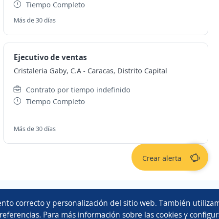
Tiempo Completo
Más de 30 días
Ejecutivo de ventas
Cristaleria Gaby, C.A
-
Caracas, Distrito Capital
Contrato por tiempo indefinido
Tiempo Completo
Más de 30 días
Crear alerta
Copyright 2014 - 2026 DGNET LTD.
nto correcto y personalización del sitio web. También utilizam
Aviso legal
/
privacidad
referencias. Para más información sobre las cookies y configur