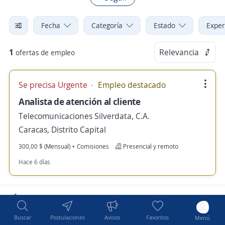
Fecha
Categoría
Estado
Exper
1
Relevancia
ofertas de empleo
Se precisa Urgente
Empleo destacado
Analista de atención al cliente
Telecomunicaciones Silverdata, C.A.
Caracas, Distrito Capital
300,00 $ (Mensual) + Comisiones
Presencial y remoto
Hace 6 días
Nuevas ofertas de empleo
Avísame
Buscar
Postulaciones
Avisos
Favoritos
Menú