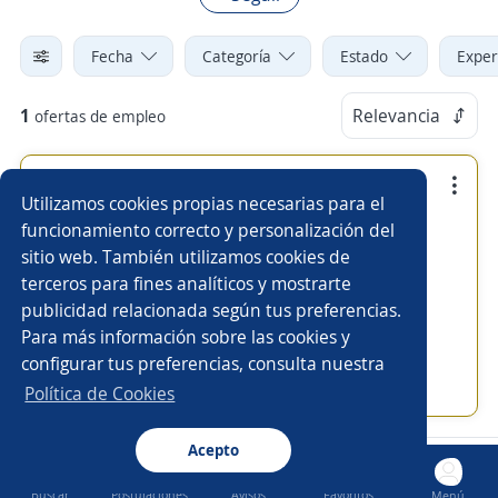
Fecha
Categoría
Estado
Exper
1
Relevancia
ofertas de empleo
Se precisa Urgente
Empleo destacado
Utilizamos cookies propias necesarias para el
Analista de compras y ventas, TSU en
funcionamiento correcto y personalización del
Administración de empresas
sitio web. También utilizamos cookies de
terceros para fines analíticos y mostrarte
4,0
Fuservi, C.A
publicidad relacionada según tus preferencias.
San Diego, Carabobo
Para más información sobre las cookies y
323,00 $ (Mensual)
configurar tus preferencias, consulta nuestra
Hace 4 días
Política de Cookies
Acepto
Nuevas ofertas de empleo
Avísame
Buscar
Postulaciones
Avisos
Favoritos
Menú