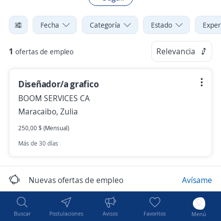
Fecha
Categoría
Estado
Exper
1
Relevancia
ofertas de empleo
Diseñador/a grafico
BOOM SERVICES CA
Maracaibo, Zulia
250,00 $ (Mensual)
Más de 30 días
Nuevas ofertas de empleo
Avísame
Buscar
Postulaciones
Avisos
Favoritos
Menú