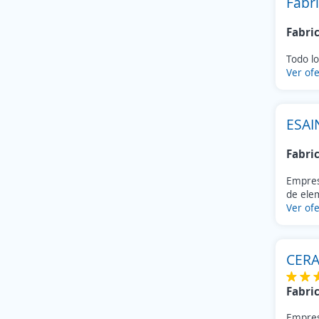
Fábri
Fabri
Todo lo
Ver ofe
ESAI
Fabri
Empresa
de elem
Ver ofe
CERA
Fabri
Empresa