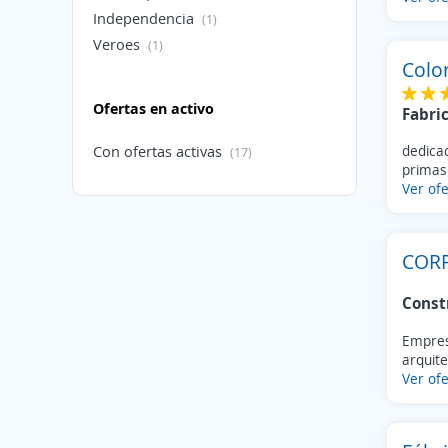
Independencia
(1)
Veroes
(1)
Color
Ofertas en activo
Fabri
Con ofertas activas
dedica
(17)
primas 
Ver ofe
CORP
Const
Empres
arquite
Ver ofe