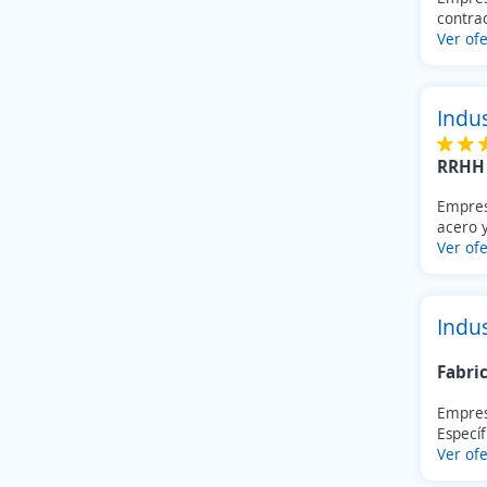
contrac
Ver ofe
Indus
RRHH 
Empres
acero y
Ver ofe
Indu
Fabri
Empres
Específ
Ver ofe