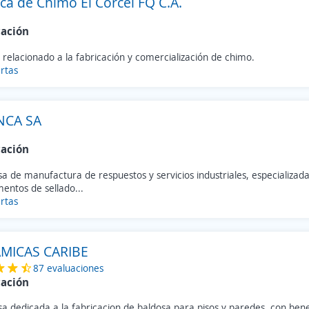
ca de Chimo El Corcel FQ C.A.
cación
 relacionado a la fabricación y comercialización de chimo.
rtas
NCA SA
cación
 de manufactura de respuestos y servicios industriales, especializada
entos de sellado...
rtas
MICAS CARIBE
87 evaluaciones
cación
 dedicada a la fabricacion de baldosa para pisos y paredes, con bene