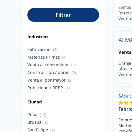
Somos 
ferrete
Filtrar
Ver ofe
Industrias
ALMA
Fabricación
(8)
Venta
Materias Primas
(4)
Granja
Venta al consumidor
(3)
ofrecer
Construcción / obras
(2)
Ver ofe
Venta al por mayor
(2)
Publicidad / RRPP
(1)
Mort
Agricultura / Pesca / Ganadería
(1)
Ciudad
Salud / Medicina
(1)
Fabri
Servicios Profesionales
(1)
Peña
(13)
RRHH / Personal
(1)
Empresa
Bruzual
(5)
Morter
San Felipe
(4)
Ver ofe