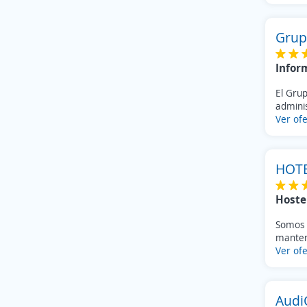
Grup
Infor
El Grup
adminis
Ver ofe
HOTE
Hoste
Somos u
manten
Ver ofe
Audi