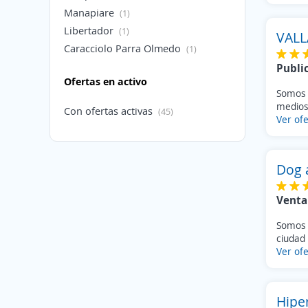
Publicidad / RRPP
(1)
Manapiare
(1)
Agricultura / Pesca / Ganadería
(1)
Libertador
(1)
VALL
Construcción / obras
(1)
Caracciolo Parra Olmedo
(1)
Finanzas / Banca
(1)
Cardenal Quintero
(1)
Publi
RRHH / Personal
(1)
Ofertas en activo
Sucre
(1)
Somos 
San Francisco
(1)
medios 
Con ofertas activas
(45)
Sin especificar
Ver ofe
(1)
Sin especificar
(1)
Dog 
Venta
Somos 
ciudad
Ver ofe
Hipe