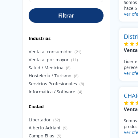
Somos 
hace 5 
Ver ofe
Filtrar
Dist
Industrias
Venta
Venta al consumidor
(21)
Venta al por mayor
(11)
Líder 
Salud / Medicina
pereced
(8)
Ver ofe
Hostelería / Turismo
(8)
Servicios Profesionales
(8)
Informática / Software
(4)
CHAR
Fabricación
(3)
Ciudad
Educación
(2)
Venta
Internet
(2)
Libertador
(52)
Somos 
Telecomunicaciones
(2)
product
Alberto Adriani
(9)
Legal / Asesoría
(2)
Ver ofe
Campo Elías
(5)