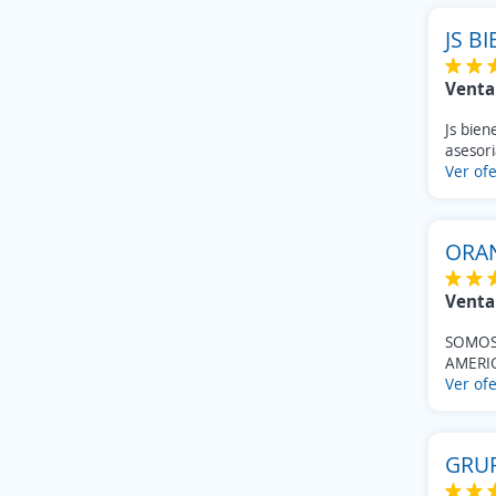
Informática / Hardware
(7)
Otros
JS B
(7)
RRHH / Personal
(6)
Venta
Informática / Software
(5)
Agricultura / Pesca / Ganadería
(3)
Js bien
Finanzas / Banca
asesori
(3)
Ver ofe
Materias Primas
(3)
Legal / Asesoría
(3)
Entretenimiento / Deportes
(2)
ORAN
Internet
(2)
Medios de Comunicación
(1)
Venta
SOMOS
AMERIC
Ver ofe
GRUP