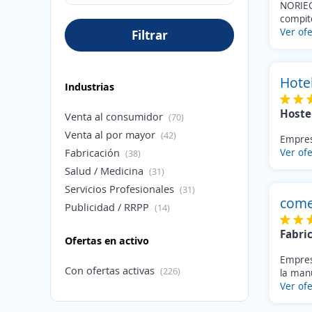
NORIEG
compite
Ver ofe
Filtrar
Hotel
Industrias
Hoste
Venta al consumidor
(70)
Venta al por mayor
(42)
Empres
Fabricación
Ver ofe
(38)
Salud / Medicina
(31)
Servicios Profesionales
(31)
comer
Publicidad / RRPP
(14)
Hostelería / Turismo
(13)
Fabri
Ofertas en activo
Construcción / obras
(12)
Empresa
Transporte
(12)
Con ofertas activas
(226)
la manu
Telecomunicaciones
(9)
Ver ofe
Educación
(8)