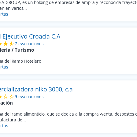
A GROUP, es un holding de empresas de amplia y reconocida trayector
n en varios...
rtas
 Ejecutivo Croacia C.A
7 evaluaciones
lería / Turismo
a del Ramo Hotelero
rtas
cializadora niko 3000, c.a
9 evaluaciones
cación
 del ramo alimenticio, que se dedica a la compra -venta, despostes d
factura de...
rtas